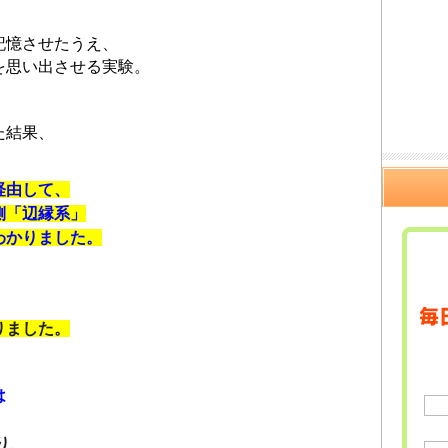
記憶させたうえ、
を思い出させる実験。
た結果、
経由して、
側「辺縁系」
わかりました。
りました。
は
り
、