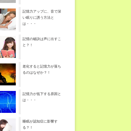
記憶力アップに、音で深
い眠りに誘う方法と
は・・・
記憶の秘訣は声に出すこ
と？！
老化すると記憶力が落ち
るのはなぜか？！
記憶力が低下する原因と
は・・・
睡眠が認知症に影響す
る？！