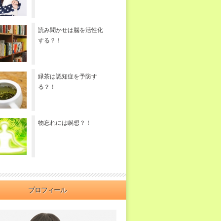
読み聞かせは脳を活性化
する？！
緑茶は認知症を予防す
る？！
物忘れには瞑想？！
プロフィール