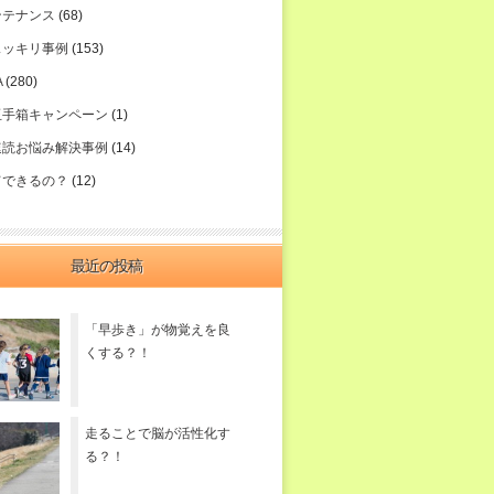
ンテナンス
(68)
スッキリ事例
(153)
A
(280)
玉手箱キャンペーン
(1)
速読お悩み解決事例
(14)
てできるの？
(12)
最近の投稿
「早歩き」が物覚えを良
くする？！
走ることで脳が活性化す
る？！