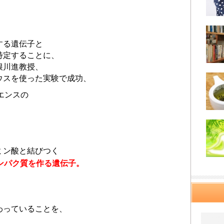
する遺伝子と
特定することに、
根川進教授、
ウスを使った実験で成功、
イエンスの
ミン酸と結びつく
ンパク質を作る遺伝子。
わっていることを、