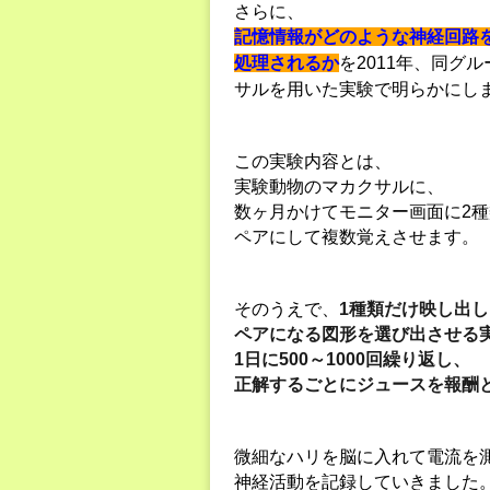
さらに、
記憶情報がどのような神経回路
処理されるか
を2011年、同グ
サルを用いた実験で明らかにし
この実験内容とは、
実験動物のマカクサルに、
数ヶ月かけてモニター画面に2
ペアにして複数覚えさせます。
そのうえで、
1種類だけ映し出し
ペアになる図形を選び出させる
1日に500～1000回繰り返し、
正解するごとにジュースを報酬
微細なハリを脳に入れて電流を
神経活動を記録していきました