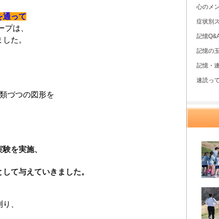
心のメ
を通って
症状別
ループは、
記憶Q&
ました。
記憶の
記憶・
速読っ
種類づつの図形を
実験を実施、
として与えていきました。
測り、
。