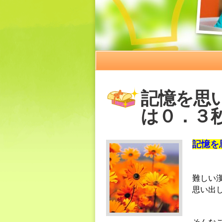
記憶を思
は０．３
記憶を
難しい
思い出