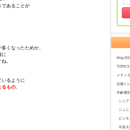
スであることが
が多くなったためか、
確に
blog
(52
すね。
TOPICS
メディ
ているように
右脳ト
よるもの
、
年齢層
シニア
ジュニ
ビジネ
中高大