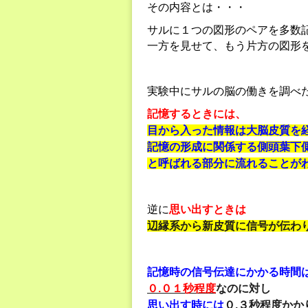
その内容とは・・・
サルに１つの図形のペアを多数
一方を見せて、もう片方の図形
実験中にサルの脳の働きを調べ
記憶するときには、
目から入った情報は大脳皮質を
記憶の形成に関係する側頭葉下
と呼ばれる部分に流れることが
逆に
思い出すときは
辺縁系から新皮質に信号が伝わ
記憶時の信号伝達にかかる時間
０.０１秒程度
なのに対し
思い出す時には
０.３秒程度
かか