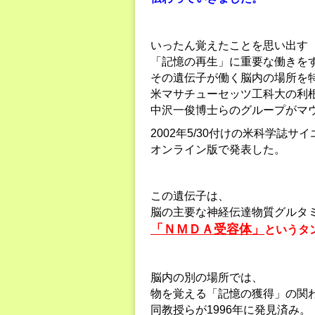
いったん覚えたことを思い出す
「記憶の再生」に重要な働きを
その遺伝子が働く脳内の場所を
米マサチューセッツ工科大の利
中沢一俊博士らのグループがマ
2002年5/30付けの米科学誌サ
オンライン版で発表した。
この遺伝子は、
脳の主要な神経伝達物質グルタ
「ＮＭＤＡ受容体」
というタ
脳内の別の場所では、
物を覚える「記憶の獲得」の関
同教授らが1996年に発見済み。