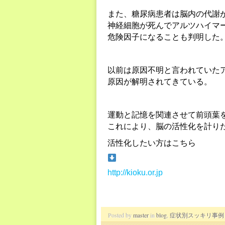
また、糖尿病患者は脳内の代謝
神経細胞が死んでアルツハイマ
危険因子になることも判明した
以前は原因不明と言われていた
原因が解明されてきている。
運動と記憶を関連させて前頭葉
これにより、脳の活性化を計り
活性化したい方はこちら
http://kioku.or.jp
Posted by
master
in
blog
,
症状別スッキリ事例