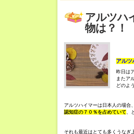
アルツハ
物は？！
アルツ
昨日は
またア
どのよ
アルツハイマーは日本人の場合
認知症の７０％を占めていて
、
それも最近はとても多くうなぎ