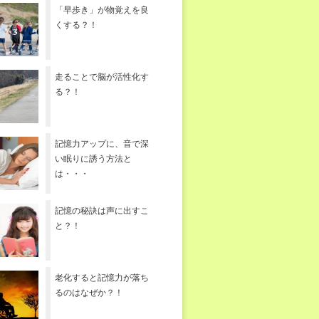
「早歩き」が物覚えを良
くする？！
走ることで脳が活性化す
る？！
記憶力アップに、音で深
い眠りに誘う方法と
は・・・
記憶の秘訣は声に出すこ
と？！
老化すると記憶力が落ち
るのはなぜか？！