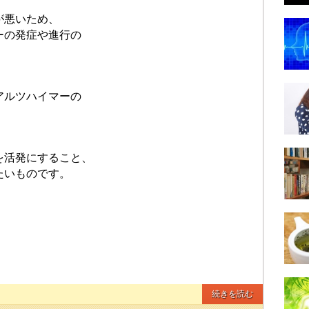
が悪いため、
ーの発症や進行の
。
アルツハイマーの
を活発にすること、
たいものです。
続きを読む