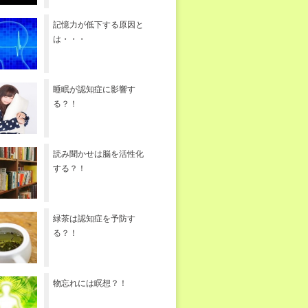
記憶力が低下する原因と
は・・・
睡眠が認知症に影響す
る？！
読み聞かせは脳を活性化
する？！
緑茶は認知症を予防す
る？！
物忘れには瞑想？！