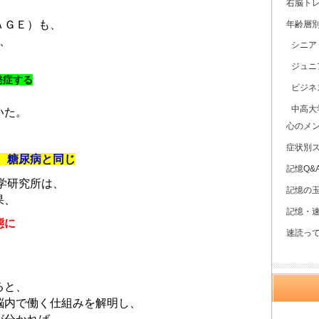
右脳ト
ＡＧＥ）も、
年齢層
、
シニア
。
ジュニ
発症する
ビジネ
中高大
いた。
心のメ
症状別
、糖尿病と同じ
記憶Q&
医学研究所は、
記憶の
果、
記憶・
態に
速読っ
ると、
脳内で働く仕組みを解明し、