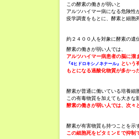
この酵素の働きが弱いと
アルツハイマー病になる危険性
疫学調査をもとに、酵素と細胞
約２４００人を対象に酵素の遺
酵素の働きが弱い人では、
アルツハイマー病患者の脳に溜
という
『4ヒドロキシノネナール』
もとになる過酸化物質が多かっ
酵素が普通に働いている培養細
この有毒物質を加えても大きな
酵素の働きが弱い人では、次々
酵素が有害物質も持つことを示
この細胞死をビタミンＥで抑制