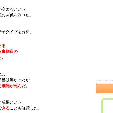
が高まるという
死の関係を調べた。
伝子タイプを分析。
まる
有毒物質の
た。
胞に
影響は無かったが、
と細胞が死んだ。
す成果という。
できる
ことも確認した。