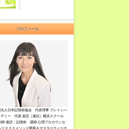
プロフィール
団法人日本記憶術協会 代表理事 ブレインハ
カデミー 代表 楽読（速読）横浜スクール
剤師 速読・記憶術 講師 心理プロカウンセ
イシリス３３メソッド開発＆マスターティーチ