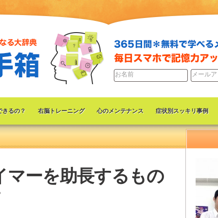
できるの？
右脳トレーニング
心のメンテナンス
症状別スッキリ事例
イマーを助長するもの
・