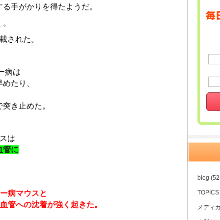
する手がかりを得たようだ。
く。
掲載された。
ー病は
早めたり、
で突き止めた。
スは
血管に
blog
(52
マー病マウスと
TOPICS
脳血管への沈着が強く起きた。
メディ