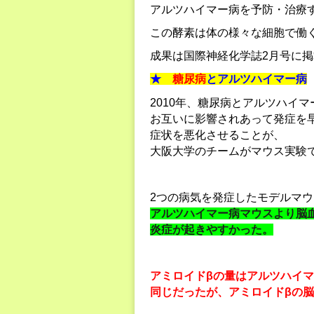
アルツハイマー病を予防・治療
この酵素は体の様々な細胞で働
成果は国際神経化学誌2月号に
★
糖尿病
とアルツハイマー病
2010年、糖尿病とアルツハイマ
お互いに影響されあって発症を
症状を悪化させることが、
大阪大学のチームがマウス実験
2つの病気を発症したモデルマウ
アルツハイマー病マウスより脳
炎症が起きやすかった。
アミロイドβの量はアルツハイ
同じだったが、アミロイドβの