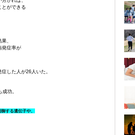
が分かれば、
ことができる
結果、
病発症率が
症した人が26人いた。
も成功。
制御する遺伝子や、