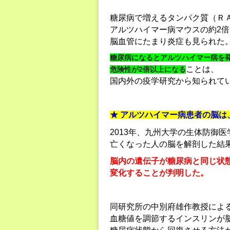
糖尿病で増えるタンパク質（Ｒ
アルツハイマー病マウスの約2倍
脳血管にたまり炎症も見られた
糖尿病になるとアルツハイマー病を
ことは、
危険性が2倍以上になる
国内外の疫学研究から知られて
★ アルツハイマー病患者の脳は
2013年、九州大学の生体防御
亡くなった人の脳を解剖した結
脳内の遺伝子が糖尿病と同じ状
変化することが判明した。
同研究所の中別府雄作教授によ
血糖値を調節するインスリンが