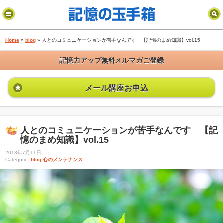
！
Home
»
blog
» 人とのコミュニケーションが苦手なんです 【記憶のまめ知識】vol.15
記憶力アップ無料メルマガご登録
メール講座お申込
人とのコミュニケーションが苦手なんです 【記
憶のまめ知識】vol.15
2013年7月11日
子プロフィール
Category -
blog
,
心のメンテナンス