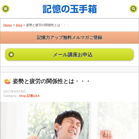
！！
Home
»
blog
» 姿勢と疲労の関係性とは・・・
記憶力アップ無料メルマガご登録
メール講座お申込
姿勢と疲労の関係性とは・・・
藤祐子プロフィール
2017年9月18日
Category -
blog
,
記憶Q&A