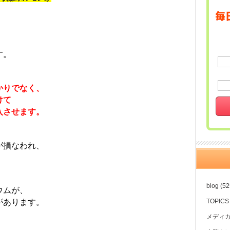
す。
かりでなく、
けて
入させます。
が損なわれ、
blog
(52
ウムが、
があります。
TOPICS
メディ