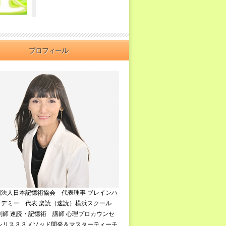
プロフィール
団法人日本記憶術協会 代表理事 ブレインハ
カデミー 代表 楽読（速読）横浜スクール
剤師 速読・記憶術 講師 心理プロカウンセ
イシリス３３メソッド開発＆マスターティーチ