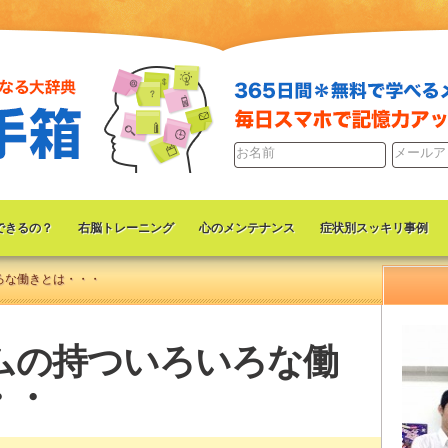
できるの？
右脳トレーニング
心のメンテナンス
症状別スッキリ事例
ろな働きとは・・・
ムの持ついろいろな働
・・