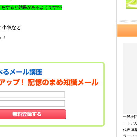
をすると効果があるようです^^
な小魚など
う！
一般社
ートア
代表 薬
ラー 