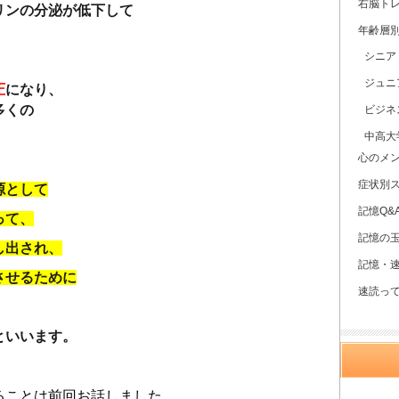
右脳ト
リンの分泌が低下して
年齢層
シニア
ジュニ
圧
になり、
多くの
ビジネ
中高大
心のメ
症状別
源として
記憶Q&
って、
記憶の
し出され、
記憶・
させるために
速読っ
といいます。
ることは前回お話しました。