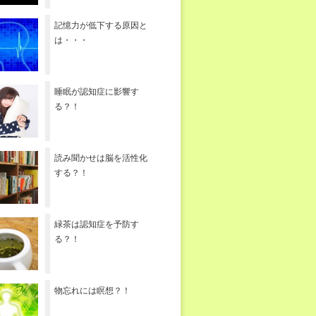
記憶力が低下する原因と
は・・・
睡眠が認知症に影響す
る？！
読み聞かせは脳を活性化
する？！
緑茶は認知症を予防す
る？！
物忘れには瞑想？！