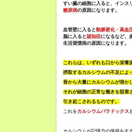
すい臓の細胞に入ると、インス
糖尿病
の原因になります。
血管壁に入ると
動脈硬化・高血
脳に入ると
認知症
になるなど、
生活習慣病の原因になります。
これらは、いずれも口から栄養
摂取するカルシウムの不足によ
骨から大量にカルシウムが溶か
それが細胞の正常な働きを阻害
引き起こされるものです。
これを
カルシウムパラドックス
カルシウムが記憶力の保持をす