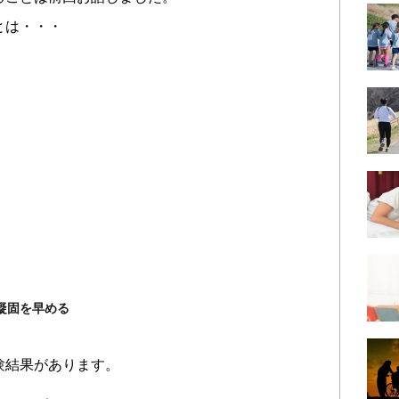
とは・・・
凝固を早める
験結果があります。