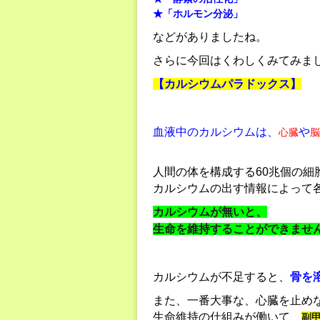
★「ホルモン分泌」
などがありましたね。
さらに今回はくわしくみてみま
【カルシウムパラドックス】
血液中のカルシウムは、
や
心臓
脳
人間の体を構成する60兆個の細
カルシウムの出す情報によって
カルシウムが無いと、
生命を維持することができませ
カルシウムが不足すると、
骨を
また、一番大事な、心臓を止め
生命維持の仕組みが働いて、
副